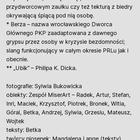
przydworcowym zaułku czy też tekturą z biedry
okrywającą śpiącą pod nią osobę.
* Berza – nazwa wrocławskiego Dworca
Głównego PKP zaadaptowana z dawnego
grypsu przez osoby w kryzysie bezdomności;
slang funkcjonujący w całym okresie PRLu jak i
obecnie.
** „Ubik” – Philipa K. Dicka.
fotografie: Sylwia Bukowicka
obiekty: Zespół MiserArt – Radek, Artur, Stefan,
Inri, Maciek, Krzysztof, Piotrek, Bronek, Witia,
Góral, Betka, Andrzej, Sylwia, Grzesiu, Mateusz,
Wojtek
teksty: Betka
twórcy piosenek: Magdalena Lange (teksty),