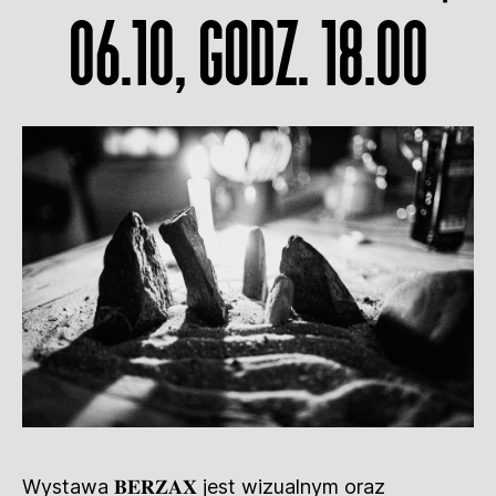
06.10, godz. 18.00
Wystawa 𝐁𝐄𝐑𝐙𝐀𝐗 jest wizualnym oraz