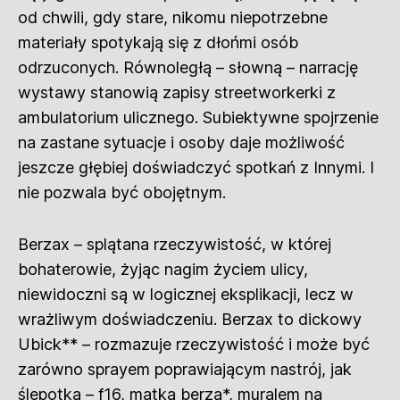
od chwili, gdy stare, nikomu niepotrzebne
materiały spotykają się z dłońmi osób
odrzuconych. Równoległą – słowną – narrację
wystawy stanowią zapisy streetworkerki z
ambulatorium ulicznego. Subiektywne spojrzenie
na zastane sytuacje i osoby daje możliwość
jeszcze głębiej doświadczyć spotkań z Innymi. I
nie pozwala być obojętnym.
Berzax – splątana rzeczywistość, w której
bohaterowie, żyjąc nagim życiem ulicy,
niewidoczni są w logicznej eksplikacji, lecz w
wrażliwym doświadczeniu. Berzax to dickowy
Ubick** – rozmazuje rzeczywistość i może być
zarówno sprayem poprawiającym nastrój, jak
ślepotką – f16, matką berzą*, muralem na