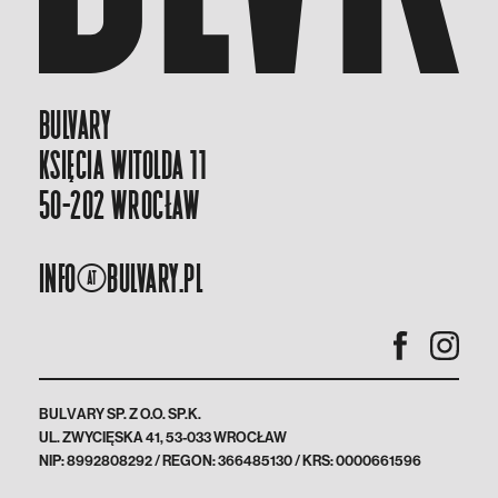
BULVARY
Księcia Witolda 11
50-202 Wrocław
info@bulvary.pl
BULVARY SP. Z O.O. SP.K.
UL. ZWYCIĘSKA 41, 53-033 WROCŁAW
NIP: 8992808292 / REGON: 366485130 / KRS: 0000661596