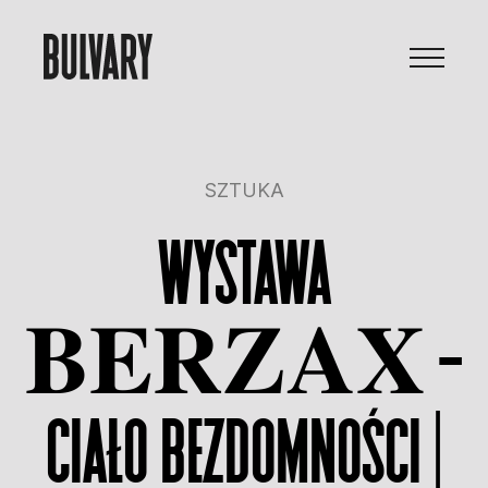
SZTUKA
Wystawa
𝐁𝐄𝐑𝐙𝐀𝐗 –
ciało bezdomności |